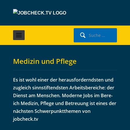
Suche
nach:
Medizin und Pflege
Es ist wohl ein­er der her­aus­fordernd­sten und
zugle­ich sinns­tif­tend­sten Arbeits­bere­iche: der
Dienst am Men­schen. Mod­erne Jobs im Bere­
ich Medi­zin, Pflege und Betreu­ung ist eines der
näch­sten Schw­er­punk­t­the­men von
jobcheck.tv